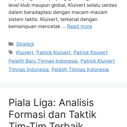
level klub maupun global, Kluivert selalu cerdas
dalam beradaptasi dengan macam-macam
sistem taktis. Kluivert, terkenal dengan
kemampuan mencetak …
Read more
Categories
Strategi
Tags
Kluivert
,
Patrick Kluivert
,
Patrick Kluivert
Pelatih Baru Timnas Indonesia
,
Patrick Kluivert
Timnas Indonesia
,
Pelatih Timnas Indonesia
Piala Liga: Analisis
Formasi dan Taktik
Tim-Tim Terbaik