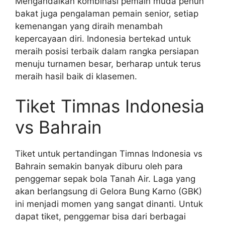
Mengandalkan kombinasi pemain muda penuh
bakat juga pengalaman pemain senior, setiap
kemenangan yang diraih menambah
kepercayaan diri. Indonesia bertekad untuk
meraih posisi terbaik dalam rangka persiapan
menuju turnamen besar, berharap untuk terus
meraih hasil baik di klasemen.
Tiket Timnas Indonesia
vs Bahrain
Tiket untuk pertandingan Timnas Indonesia vs
Bahrain semakin banyak diburu oleh para
penggemar sepak bola Tanah Air. Laga yang
akan berlangsung di Gelora Bung Karno (GBK)
ini menjadi momen yang sangat dinanti. Untuk
dapat tiket, penggemar bisa dari berbagai