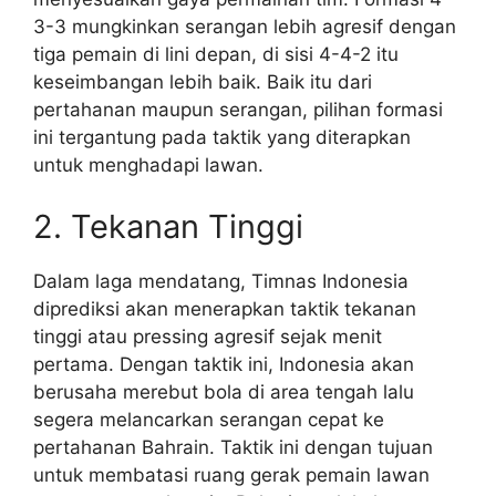
3-3 mungkinkan serangan lebih agresif dengan
tiga pemain di lini depan, di sisi 4-4-2 itu
keseimbangan lebih baik. Baik itu dari
pertahanan maupun serangan, pilihan formasi
ini tergantung pada taktik yang diterapkan
untuk menghadapi lawan.
2. Tekanan Tinggi
Dalam laga mendatang, Timnas Indonesia
diprediksi akan menerapkan taktik tekanan
tinggi atau pressing agresif sejak menit
pertama. Dengan taktik ini, Indonesia akan
berusaha merebut bola di area tengah lalu
segera melancarkan serangan cepat ke
pertahanan Bahrain. Taktik ini dengan tujuan
untuk membatasi ruang gerak pemain lawan