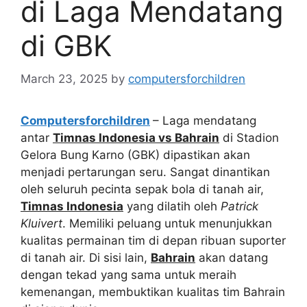
di Laga Mendatang
di GBK
March 23, 2025
by
computersforchildren
Computersforchildren
– Laga mendatang
antar
Timnas Indonesia vs Bahrain
di Stadion
Gelora Bung Karno (GBK) dipastikan akan
menjadi pertarungan seru. Sangat dinantikan
oleh seluruh pecinta sepak bola di tanah air,
Timnas Indonesia
yang dilatih oleh
Patrick
Kluivert
. Memiliki peluang untuk menunjukkan
kualitas permainan tim di depan ribuan suporter
di tanah air. Di sisi lain,
Bahrain
akan datang
dengan tekad yang sama untuk meraih
kemenangan, membuktikan kualitas tim Bahrain