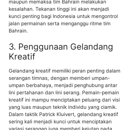
maupun memaksa tim Bahrain melakukan
kesalahan. Tekanan tinggi ini akan menjadi
kunci penting bagi Indonesia untuk mengontrol
jalan permainan serta menganggu ritme tim
Bahrain.
3. Penggunaan Gelandang
Kreatif
Gelandang kreatif memiliki peran penting dalam
serangan timnas, dengan memberi umpan-
umpan berbahaya, menjadi penghubung antar
lini pertahanan dan lini serang. Pemain-pemain
kreatif ini mampu menciptakan peluang dari visi
yang luas maupun teknik individu yang ciamik.
Dalam taktik Patrick Kluivert, gelandang kreatif
sering kali menjadi kunci untuk menciptakan
variasi serangan juga memberi kejutan pada