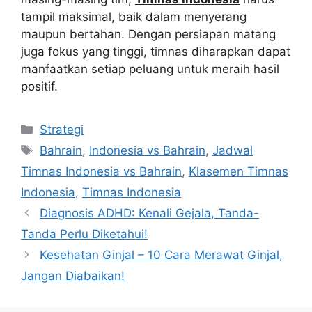
tampil maksimal, baik dalam menyerang
maupun bertahan. Dengan persiapan matang
juga fokus yang tinggi, timnas diharapkan dapat
manfaatkan setiap peluang untuk meraih hasil
positif.
Categories
Strategi
Tags
Bahrain
,
Indonesia vs Bahrain
,
Jadwal
Timnas Indonesia vs Bahrain
,
Klasemen Timnas
Indonesia
,
Timnas Indonesia
Diagnosis ADHD: Kenali Gejala, Tanda-
Tanda Perlu Diketahui!
Kesehatan Ginjal – 10 Cara Merawat Ginjal,
Jangan Diabaikan!