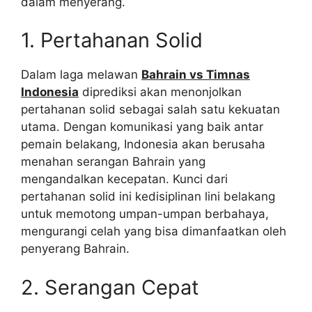
dalam menyerang.
1. Pertahanan Solid
Dalam laga melawan
Bahrain vs Timnas
Indonesia
diprediksi akan menonjolkan
pertahanan solid sebagai salah satu kekuatan
utama. Dengan komunikasi yang baik antar
pemain belakang, Indonesia akan berusaha
menahan serangan Bahrain yang
mengandalkan kecepatan. Kunci dari
pertahanan solid ini kedisiplinan lini belakang
untuk memotong umpan-umpan berbahaya,
mengurangi celah yang bisa dimanfaatkan oleh
penyerang Bahrain.
2. Serangan Cepat