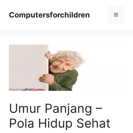
Skip
to
Computersforchildren
Menu
content
Umur Panjang –
Pola Hidup Sehat