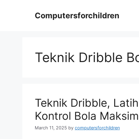
Skip
to
Computersforchildren
content
Teknik Dribble B
Teknik Dribble, Lat
Kontrol Bola Maksim
March 11, 2025
by
computersforchildren