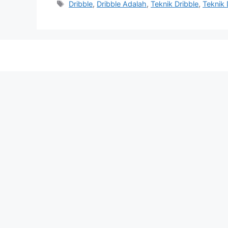
Tags
Dribble
,
Dribble Adalah
,
Teknik Dribble
,
Teknik 