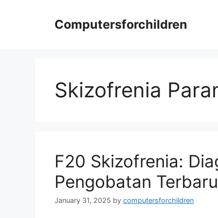
Skip
to
Computersforchildren
content
Skizofrenia Para
F20 Skizofrenia: Dia
Pengobatan Terbaru
January 31, 2025
by
computersforchildren