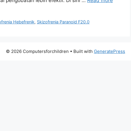
i pengobatan lebih efektif. Di sini …
Read more
ofrenia Hebefrenik
,
Skizofrenia Paranoid F20.0
© 2026 Computersforchildren
• Built with
GeneratePress