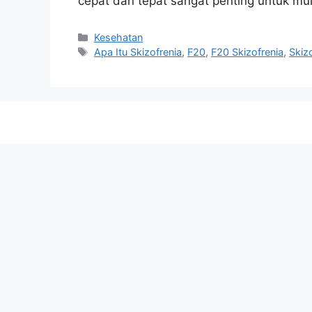
cepat dan tepat sangat penting untuk mula
Categories
Kesehatan
Tags
Apa Itu Skizofrenia
,
F20
,
F20 Skizofrenia
,
Skiz