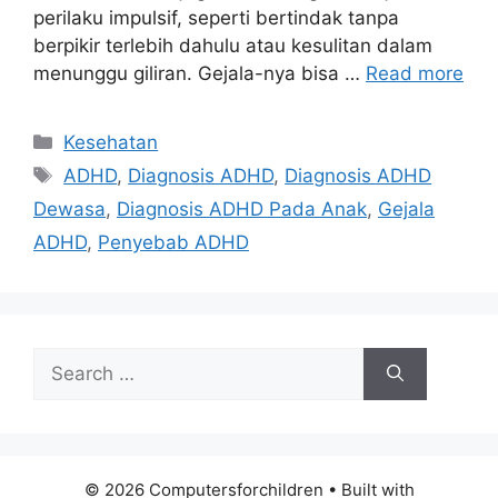
perilaku impulsif, seperti bertindak tanpa
berpikir terlebih dahulu atau kesulitan dalam
menunggu giliran. Gejala-nya bisa …
Read more
Categories
Kesehatan
Tags
ADHD
,
Diagnosis ADHD
,
Diagnosis ADHD
Dewasa
,
Diagnosis ADHD Pada Anak
,
Gejala
ADHD
,
Penyebab ADHD
Search
for:
© 2026 Computersforchildren
• Built with