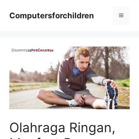
Skip
to
Computersforchildren
Menu
content
Olahraga Ringan,