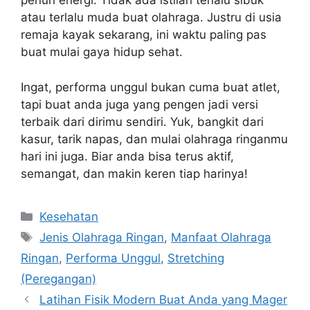
penuh energi. Tidak ada istilah terlalu sibuk
atau terlalu muda buat olahraga. Justru di usia
remaja kayak sekarang, ini waktu paling pas
buat mulai gaya hidup sehat.
Ingat, performa unggul bukan cuma buat atlet,
tapi buat anda juga yang pengen jadi versi
terbaik dari dirimu sendiri. Yuk, bangkit dari
kasur, tarik napas, dan mulai olahraga ringanmu
hari ini juga. Biar anda bisa terus aktif,
semangat, dan makin keren tiap harinya!
Categories
Kesehatan
Tags
Jenis Olahraga Ringan
,
Manfaat Olahraga
Ringan
,
Performa Unggul
,
Stretching
(Peregangan)
Latihan Fisik Modern Buat Anda yang Mager