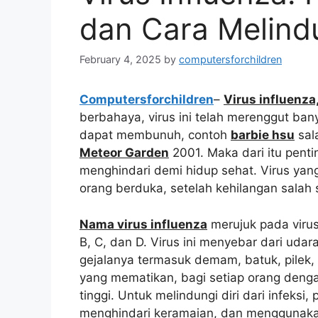
dan Cara Melindu
February 4, 2025
by
computersforchildren
Computersforchildren
–
Virus influenza
berbahaya, virus ini telah merenggut b
dapat membunuh, contoh
barbie hsu
sala
Meteor Garden
2001. Maka dari itu penti
menghindari demi hidup sehat. Virus yan
orang berduka, setelah kehilangan salah 
Nama virus influenza
merujuk pada virus 
B, C, dan D. Virus ini menyebar dari udar
gejalanya termasuk demam, batuk, pilek, 
yang mematikan, bagi setiap orang denga
tinggi. Untuk melindungi diri dari infeksi
menghindari keramaian, dan menggunak